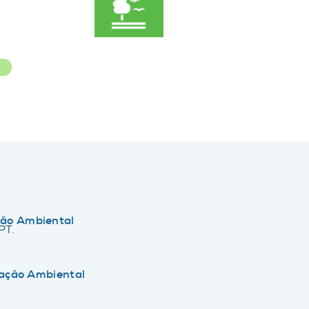
R
ão Ambiental
PT.
tação Ambiental