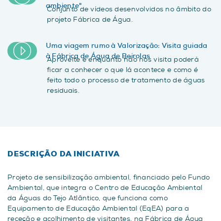
ambiente"
Conjunto de vídeos desenvolvidos no âmbito do
projeto Fábrica de Água.
Uma viagem rumo à Valorização: Visita guiada
à Fábrica de Água de Beirolas
Aproveite e enquanto não nos visita poderá
ficar a conhecer o que lá acontece e como é
feito todo o processo de tratamento de águas
residuais.
DESCRIÇÃO DA INICIATIVA
Projeto de sensibilização ambiental, financiado pelo Fundo
Ambiental, que integra o Centro de Educação Ambiental
da Águas do Tejo Atlântico, que funciona como
Equipamento de Educação Ambiental (EqEA) para a
receção e acolhimento de visitantes, na Fábrica de Água