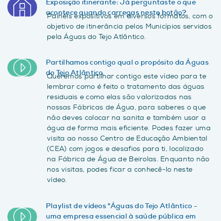
Exposição itinerante: Já perguntaste o que
acontece quando carregas neste botão?
Painéis expositivos em diversos formatos, com o
objetivo de itinerância pelos Municípios servidos
pela Águas do Tejo Atlântico.
Partilhamos contigo qual o propósito da Águas
do Tejo Atlântico
Queremos partilhar contigo este vídeo para te
lembrar como é feito o tratamento das águas
residuais e como elas são valorizadas nas
nossas Fábricas de Água, para saberes o que
não deves colocar na sanita e também usar a
água de forma mais eficiente. Podes fazer uma
visita ao nosso Centro de Educação Ambiental
(CEA) com jogos e desafios para ti, localizado
na Fábrica de Água de Beirolas. Enquanto não
nos visitas, podes ficar a conhecê-lo neste
vídeo.
Playlist de vídeos "Águas do Tejo Atlântico -
uma empresa essencial à saúde pública em