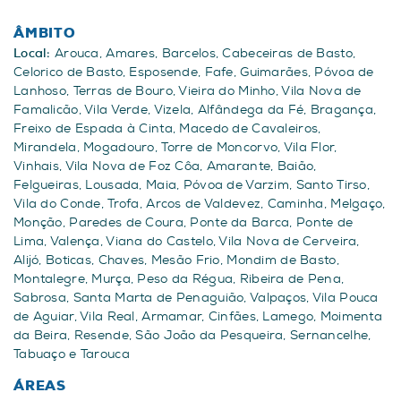
ÂMBITO
Local:
Arouca, Amares, Barcelos, Cabeceiras de Basto,
Celorico de Basto, Esposende, Fafe, Guimarães, Póvoa de
Lanhoso, Terras de Bouro, Vieira do Minho, Vila Nova de
Famalicão, Vila Verde, Vizela, Alfândega da Fé, Bragança,
Freixo de Espada à Cinta, Macedo de Cavaleiros,
Mirandela, Mogadouro, Torre de Moncorvo, Vila Flor,
Vinhais, Vila Nova de Foz Côa, Amarante, Baião,
Felgueiras, Lousada, Maia, Póvoa de Varzim, Santo Tirso,
Vila do Conde, Trofa, Arcos de Valdevez, Caminha, Melgaço,
Monção, Paredes de Coura, Ponte da Barca, Ponte de
Lima, Valença, Viana do Castelo, Vila Nova de Cerveira,
Alijó, Boticas, Chaves, Mesão Frio, Mondim de Basto,
Montalegre, Murça, Peso da Régua, Ribeira de Pena,
Sabrosa, Santa Marta de Penaguião, Valpaços, Vila Pouca
de Aguiar, Vila Real, Armamar, Cinfães, Lamego, Moimenta
da Beira, Resende, São João da Pesqueira, Sernancelhe,
Tabuaço e Tarouca
ÁREAS