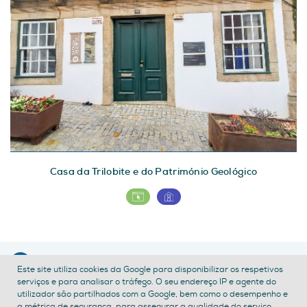
Casa da Trilobite e do Património Geológico
CONTACTE-NOS
Este site utiliza cookies da Google para disponibilizar os respetivos
serviços e para analisar o tráfego. O seu endereço IP e agente do
POLÍTICA DE PRIVACIDADE
TERMOS E CONDIÇÕES
utilizador são partilhados com a Google, bem como o desempenho e
ACESSIBILIDADE
a métrica de segurança, para assegurar a qualidade do serviço,