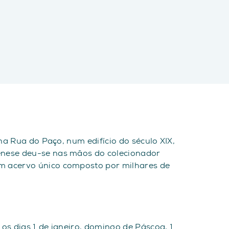
na Rua do Paço, num edifício do século XIX,
génese deu-se nas mãos do colecionador
um acervo único composto por milhares de
os dias 1 de janeiro, domingo de Páscoa, 1