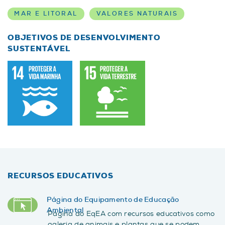
MAR E LITORAL
VALORES NATURAIS
OBJETIVOS DE DESENVOLVIMENTO
SUSTENTÁVEL
RECURSOS EDUCATIVOS
Página do Equipamento de Educação
Ambiental
Página do EqEA com recursos educativos como
galeria de animais e plantas que se podem