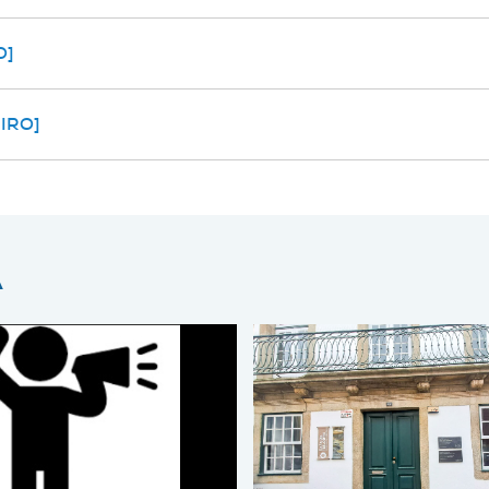
O]
IRO]
A