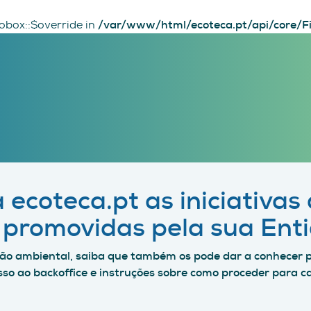
obox::$override in
/var/www/html/ecoteca.pt/api/core/Fi
 ecoteca.pt as iniciativas
 promovidas pela sua Ent
ão ambiental, saiba que também os pode dar a conhecer p
sso ao backoffice e instruções sobre como proceder para ca