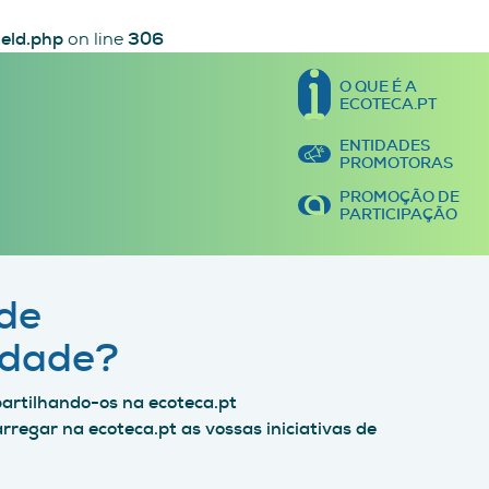
eld.php
on line
306
O QUE É A
ECOTECA.PT
ENTIDADES
PROMOTORAS
PROMOÇÃO DE
PARTICIPAÇÃO
 de
idade?
artilhando-os na ecoteca.pt
rregar na ecoteca.pt as vossas iniciativas de