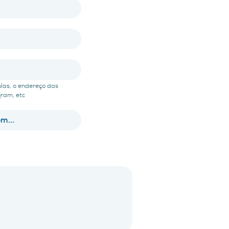
ulas, o endereço das
ram, etc
m...