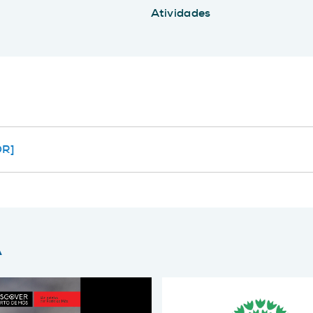
Atividades
R]
A