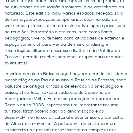
traça e a ruralidade local. Um espaço lúdico de promoção
de atividades de educação ambiental e de descoberta da
natureza. Este edifício inclui vários espaços: receção, sala
de formação/exposições temporárias, cozinha/sala de
workshops práticos, área administrativa, open space, sala
de reuniões, laboratório e arrumos, bem como horta
pedagógica, viveiro, telheiro para atividades de exterior e
espaço comercial para venda de merchandising e
recordações. Situado a escassa distância da Pateira de
Frossos, permite receber pequenos grupos para grandes
aventuras!
Inserida em pleno Baixo Vouga Lagunar e no típico sistema
hidrobiológico da Ria de Aveiro, a Pateira de Frossos, zona
palustre de antigos arrozais de elevado valor ecológico e
paisagístico, localiza-se a sudoeste do Concelho de
Albergaria-a-Velha. Esta área protegida integrada em
Rede Natura 2000, representa um importante recurso
turístico, fator potenciador da dinamização e do
desenvolvimento social, cultural e económico do Concelho
de Albergaria-a-Velha. A paisagem, de vasta planura,
caracteriza-se por um agroecossistema complexo que