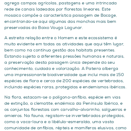
agrega campos agrícolas, pastagens e uma intrincada
rede de canais ladeados por florestas lineares. Este
mosaico compõe a característica paisagem de Bocage,
encontrando-se aqui algumas das manchas mais bem
preservadas do Baixo Vouga Lagunar.
A estreita relação entre o Homem e este ecossistema é
muito evidente em todas as atividades que aqui têm lugar,
bem como na contínua gestão dos habitats presentes.
Estando sujeita a diferentes pressões humanas e naturais,
a preservação desta paisagem única depende do seu
conhecimento, cuidado e valorização. A Pateira alberga
uma impressionante biodiversidade que inclui mais de 150
espécies de flora e cerca de 200 espécies de vertebrados,
incluindo espécies raras, protegidas e endemismos ibéricos.
Na flora, estacam-se o polígono-anfíbio, espécie em vias
de extinção, a clematite, endémica da Península Ibérica, e
os conjuntos florestais com carvalho-alvarinho, salgueiros e
amieiros. Na fauna, registam-se invertebrados protegidos,
como a vaca-loura e a libélula-esmeralda, uma vasta
comunidade de anfíbios, répteis e mamíferos elusivos, como