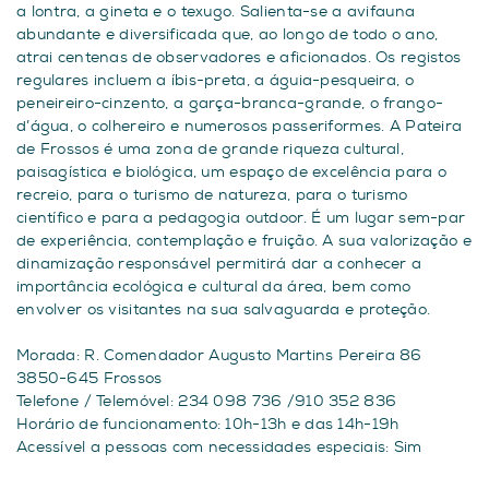
a lontra, a gineta e o texugo. Salienta-se a avifauna
abundante e diversificada que, ao longo de todo o ano,
atrai centenas de observadores e aficionados. Os registos
regulares incluem a íbis-preta, a águia-pesqueira, o
peneireiro-cinzento, a garça-branca-grande, o frango-
d’água, o colhereiro e numerosos passeriformes. A Pateira
de Frossos é uma zona de grande riqueza cultural,
paisagística e biológica, um espaço de excelência para o
recreio, para o turismo de natureza, para o turismo
científico e para a pedagogia outdoor. É um lugar sem-par
de experiência, contemplação e fruição. A sua valorização e
dinamização responsável permitirá dar a conhecer a
importância ecológica e cultural da área, bem como
envolver os visitantes na sua salvaguarda e proteção.
Morada: R. Comendador Augusto Martins Pereira 86
3850-645 Frossos
Telefone / Telemóvel: 234 098 736 /910 352 836
Horário de funcionamento: 10h-13h e das 14h-19h
Acessível a pessoas com necessidades especiais: Sim