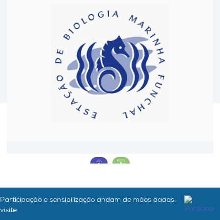
Estação de Biologia Marinha do Funchal
Participação e sensibilização andam de mãos dadas,
visite